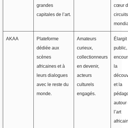
grandes
cœur 
capitales de l’art.
circuits
mondia
AKAA
Plateforme
Amateurs
Élargit
dédiée aux
curieux,
public,
scènes
collectionneurs
encou
africaines et à
en devenir,
la
leurs dialogues
acteurs
découv
avec le reste du
culturels
et la
monde.
engagés.
pédag
autour
l’art
africain