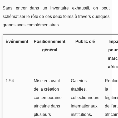
Sans entrer dans un inventaire exhaustif, on peut
schématiser le rôle de ces deux foires à travers quelques
grands axes complémentaires.
Événement
Positionnement
Public clé
Impa
général
pour
marc
afric
1‑54
Mise en avant
Galeries
Renfor
de la création
établies,
la
contemporaine
collectionneurs
légitim
africaine dans
internationaux,
de l’art
plusieurs
institutions.
africai