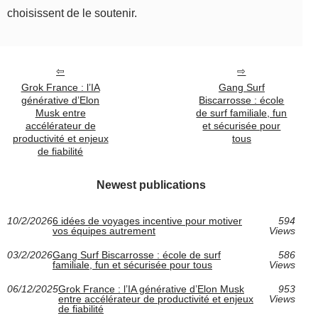
choisissent de le soutenir.
Grok France : l’IA
Gang Surf
générative d’Elon
Biscarrosse : école
Musk entre
de surf familiale, fun
accélérateur de
et sécurisée pour
productivité et enjeux
tous
de fiabilité
Newest publications
10/2/2026
6 idées de voyages incentive pour motiver
594
vos équipes autrement
Views
03/2/2026
Gang Surf Biscarrosse : école de surf
586
familiale, fun et sécurisée pour tous
Views
06/12/2025
Grok France : l’IA générative d’Elon Musk
953
entre accélérateur de productivité et enjeux
Views
de fiabilité